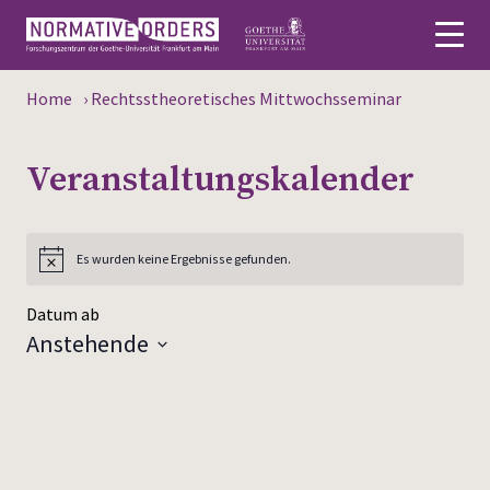
Home
›
Rechtsstheoretisches Mittwochsseminar
English
Veranstaltungs­kalender
Über
Aktuelles
Es wurden keine Ergebnisse gefunden.
Personen
Datum ab
Forschung
Anstehende
Datum
Veranstaltungen
wählen.
Publikationen
Mediathek