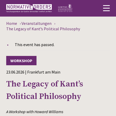
Home
›
Veranstaltungen
›
Deutsch
The Legacy of Kant’s Political Philosophy
About
This event has passed.
News
WORKSHOP
Persons
23.06.2026 | Frankfurt am Main
Research
The Legacy of Kant’s
Events
Political Philosophy
Publications
A Workshop with Howard Williams
Media