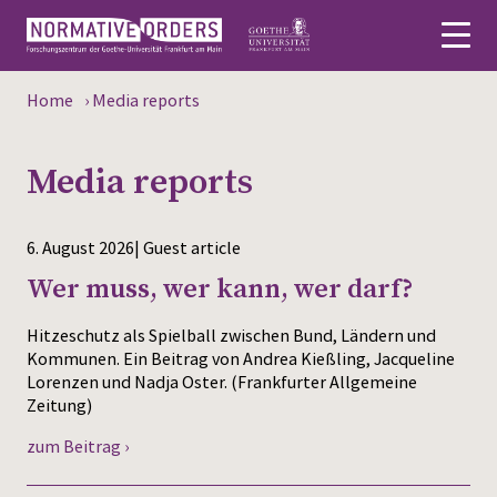
Home
›
Media reports
Deutsch
Media reports
About
News
6. August 2026| Guest article
Persons
Wer muss, wer kann, wer darf?
Research
Hitzeschutz als Spielball zwischen Bund, Ländern und
Kommunen. Ein Beitrag von Andrea Kießling, Jacqueline
Lorenzen und Nadja Oster. (Frankfurter Allgemeine
Events
Zeitung)
Publications
zum Beitrag ›
Media