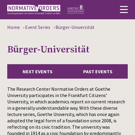
Home
›
Event Series
›
Bürger-Universität
Deutsch
Bürger-Universität
About
News
NEXT EVENTS
PAST EVENTS
Persons
The Research Center Normative Orders at Goethe
Research
University participates in the Frankfurt Citizens’
University, in which academics report on current research
Events
in a generally understandable way. With these diverse
lecture series, Goethe University, which has once again
Publications
adopted the legal form of a foundation since 2008, is
reflecting on its civic tradition. The university was
Media
founded in 1914 as a civic foundation by predominantly