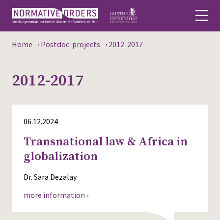
Home
›
Postdoc-projects
›
2012-2017
Deutsch
2012-2017
About
News
06.12.2024
Persons
Transnational law & Africa in
Research
globalization
Events
Dr. Sara Dezalay
Publications
more information ›
Media