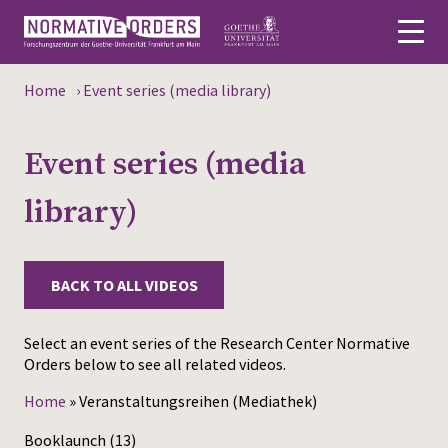
Home
›
Event series (media library)
Deutsch
Event series (media
About
library)
News
Persons
BACK TO ALL VIDEOS
Research
Select an event series of the Research Center Normative
Events
Orders below to see all related videos.
Publications
Home
»
Veranstaltungsreihen (Mediathek)
Media
Booklaunch
(13)