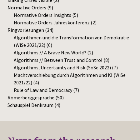
Making Crises Visible
(2)
Normative Orders
(9)
Normative Orders Insights
(5)
Normative Orders Jahreskonferenz
(2)
Ringvorlesungen
(34)
Algorithmen und die Transformation von Demokratie
(WiSe 2021/22)
(6)
Algorithms // A Brave New World?
(2)
Algorithms // Between Trust and Control
(8)
Algorithms, Uncertainty and Risk (SoSe 2022)
(7)
Machtverschiebung durch Algorithmen und KI (WiSe
2021/22)
(4)
Rule of Law and Democracy
(7)
Römerberggespräche
(50)
Schauspiel Denkraum
(4)