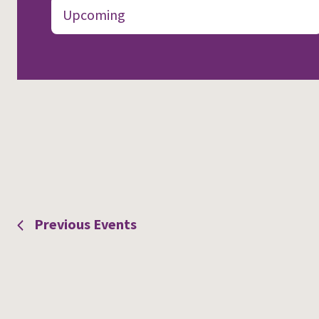
Upcoming
by
and
Keyword.
SELECT DATE.
Views
Navigation
Previous
Events