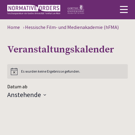
Home
›
Hessische Film- und Medienakademie (hFMA)
English
Veranstaltungs­kalender
Über
Aktuelles
Es wurden keine Ergebnisse gefunden.
Personen
Datum ab
Forschung
Anstehende
Datum
Veranstaltungen
wählen.
Publikationen
Mediathek