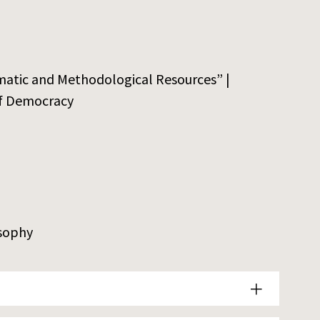
matic and Methodological Resources” |
of Democracy
osophy