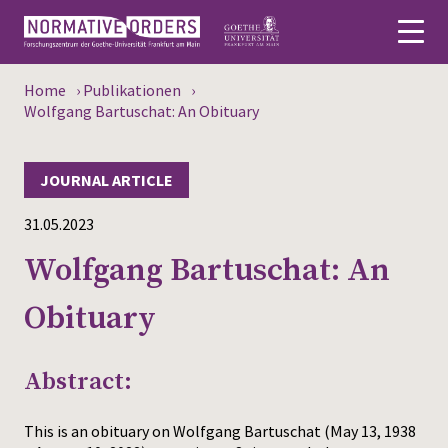
Home
›
Publikationen
›
Deutsch
Wolfgang Bartuschat: An Obituary
About
JOURNAL ARTICLE
News
31.05.2023
Persons
Wolfgang Bartuschat: An
Research
Obituary
Events
Abstract:
Publications
This is an obituary on Wolfgang Bartuschat (May 13, 1938
Media