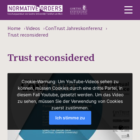
Home
›
Videos
›
ConTrust Jahreskonferenz
›
Deutsch
Trust reconsidered
About
Trust reconsidered
News
Persons
Research
Events
Publications
Media