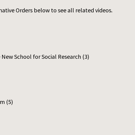
ative Orders below to see all related videos.
e New School for Social Research
(3)
am
(5)