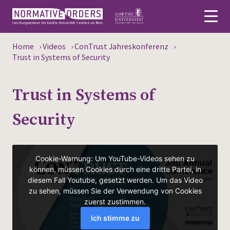
Home
›
Videos
›
ConTrust Jahreskonferenz
›
Deutsch
Trust in Systems of Security
About
Trust in Systems of
News
Security
Persons
Research
Events
Publications
Media