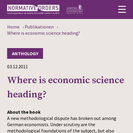
Home
›
Publikationen
›
Deutsch
Where is economic science heading?
About
ANTHOLOGY
News
03.12.2011
Persons
Where is economic science
Research
heading?
Events
About the book
Publications
A new methodological dispute has broken out among
German economists. Under scrutiny are the
Media
methodological foundations of the subject, but also