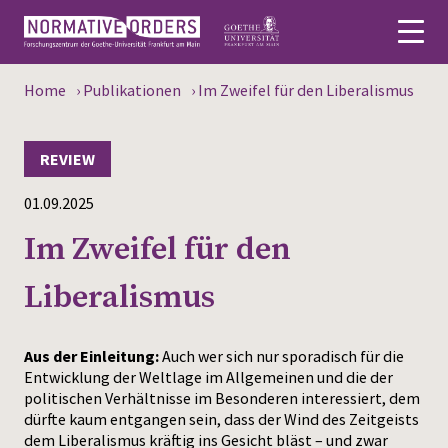
Home
›
Publikationen
›
Im Zweifel für den Liberalismus
Deutsch
About
REVIEW
01.09.2025
News
Im Zweifel für den
Persons
Liberalismus
Research
Events
Aus der Einleitung:
Auch wer sich nur sporadisch für die
Entwicklung der Weltlage im Allgemeinen und die der
Publications
politischen Verhältnisse im Besonderen interessiert, dem
dürfte kaum entgangen sein, dass der Wind des Zeitgeists
Media
dem Liberalismus kräftig ins Gesicht bläst – und zwar