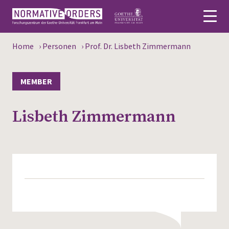
Home
›
Personen
›
Prof. Dr. Lisbeth Zimmermann
Deutsch
About
MEMBER
News
Lisbeth Zimmermann
Persons
Research
Events
Publications
Media