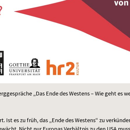
rggespräche „Das Ende des Westens – Wie geht es wei
rt. Ist es zu früh, das „Ende des Westens“ zu verkünde
hwächt. Nicht nur Europas Verhältnis zu den USA muss