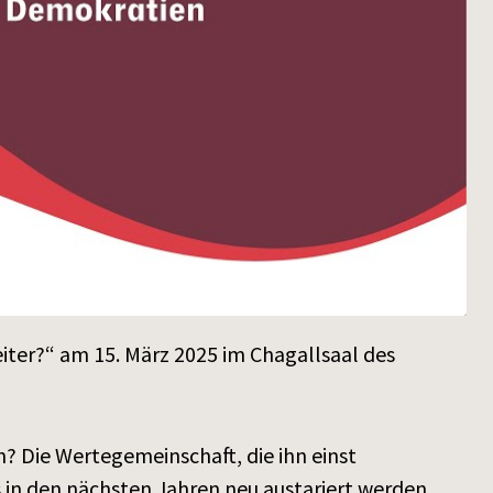
ter?“ am 15. März 2025 im Chagallsaal des
n? Die Wertegemeinschaft, die ihn einst
 in den nächsten Jahren neu austariert werden.