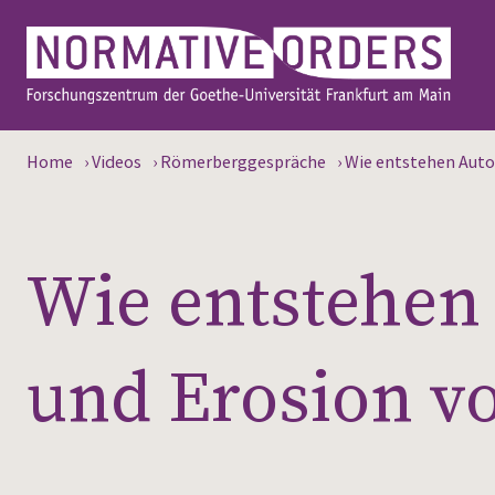
Home
›
Videos
›
Römerberggespräche
›
Wie entstehen Auto
Wie entstehen 
und Erosion v