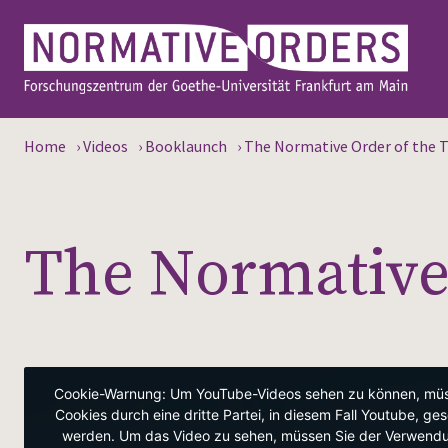
Home
›
Videos
›
Booklaunch
›
The Normative Order of the Te
The Normative 