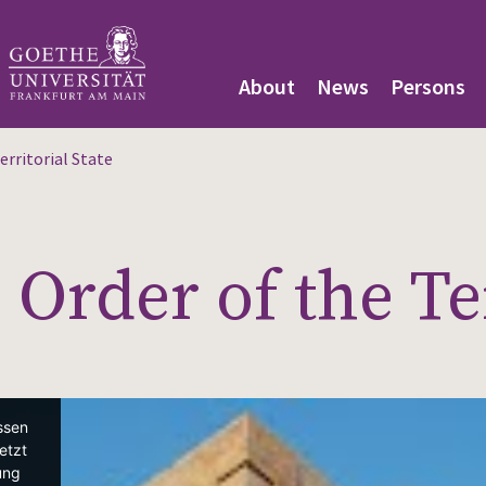
About
News
Persons
rritorial State
Order of the Ter