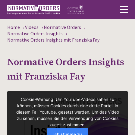
Home
›
Videos
›
Normative Orders
›
Deutsch
Normative Orders Insights
›
Normative Orders Insights mit Franziska Fay
About
Normative Orders Insights
News
mit Franziska Fay
Persons
Research
Events
Publications
Media