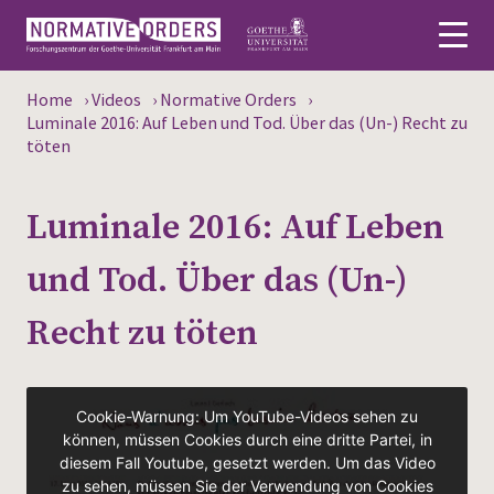
Home
›
Videos
›
Normative Orders
›
Deutsch
Luminale 2016: Auf Leben und Tod. Über das (Un-) Recht zu
töten
About
Luminale 2016: Auf Leben
News
und Tod. Über das (Un-)
Persons
Recht zu töten
Research
Events
Publications
Media