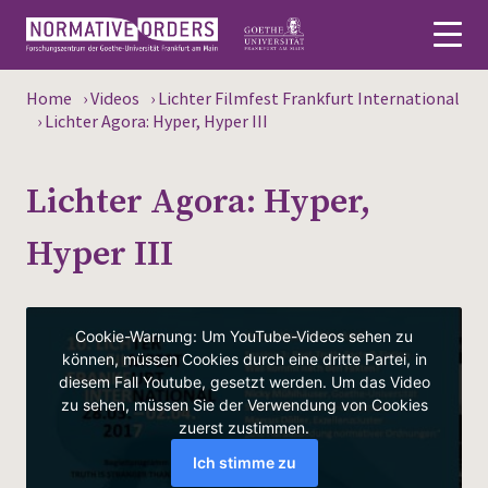
Home
›
Videos
›
Lichter Filmfest Frankfurt International
Deutsch
›
Lichter Agora: Hyper, Hyper III
About
Lichter Agora: Hyper,
News
Hyper III
Persons
Research
Events
Publications
Media