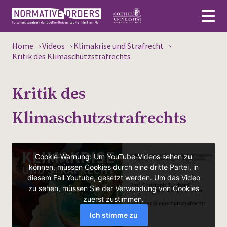
Home
›
Videos
›
Klimakrise und Strafrecht
›
Deutsch
Kritik des Klimaschutzstrafrechts
About
Kritik des
News
Klimaschutzstrafrechts
Persons
Research
Events
Publications
Media