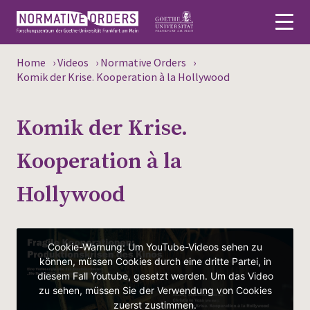
Home
›
Videos
›
Normative Orders
›
Deutsch
Komik der Krise. Kooperation à la Hollywood
About
Komik der Krise.
News
Kooperation à la
Persons
Hollywood
Research
Events
Publications
Media