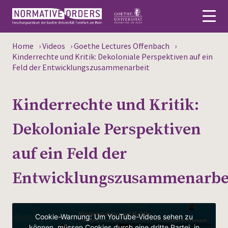
Home
›
Videos
›
Goethe Lectures Offenbach
›
Deutsch
Kinderrechte und Kritik: Dekoloniale Perspektiven auf ein
Feld der Entwicklungszusammenarbeit
About
Kinderrechte und Kritik:
News
Dekoloniale Perspektiven
Persons
auf ein Feld der
Research
Entwicklungszusammenarbe
Events
Publications
Media