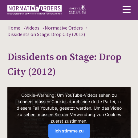
Home
›
Videos
›
Normative Orders
›
Deutsch
Dissidents on Stage: Drop City (2012)
About
Dissidents on Stage: Drop
News
City (2012)
Persons
Research
Events
Publications
Media