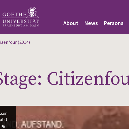
About
News
Persons
tizenfour (2014)
tage: Citizenfou