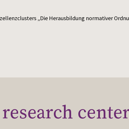
xzellenzclusters „Die Herausbildung normativer Ord
research cente