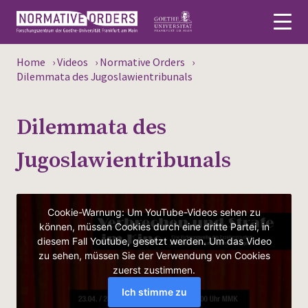
Home
›
Videos
›
Normative Orders
›
Deutsch
Dilemmata des Jugoslawientribunals
About
Dilemmata des
News
Jugoslawientribunals
Persons
Research
Events
Publications
Media