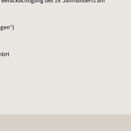
r Berücksichtigung des 19. Jahrhunderts am
ngen“)
GmbH