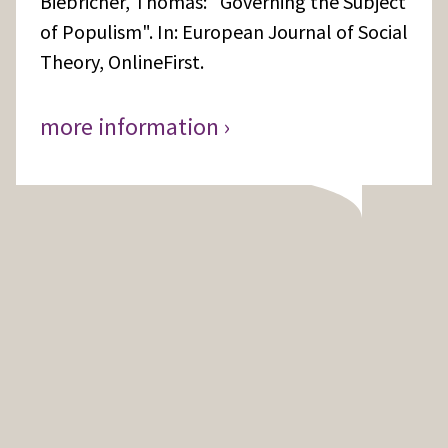
Biebricher, Thomas: "Governing the Subject
of Populism". In: European Journal of Social
Theory, OnlineFirst.
more information ›