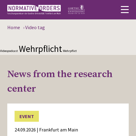
Home
›
Video tag
Deutsch
Wehrpflicht
About
Videopodcast
Wehrpflict
News
News from the research
Persons
center
Research
Events
EVENT
Publications
24.09.2026 | Frankfurt am Main
Media