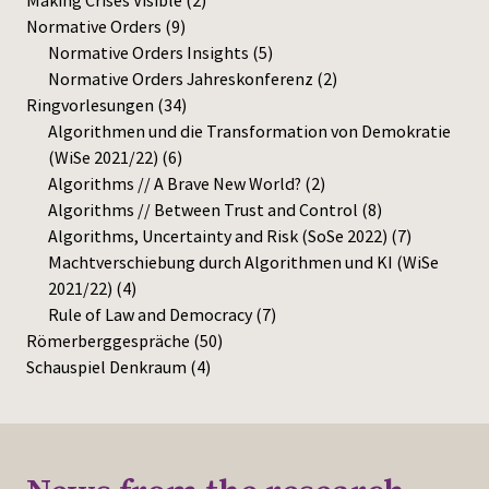
Making Crises Visible
(2)
Normative Orders
(9)
Normative Orders Insights
(5)
Normative Orders Jahreskonferenz
(2)
Ringvorlesungen
(34)
Algorithmen und die Transformation von Demokratie
(WiSe 2021/22)
(6)
Algorithms // A Brave New World?
(2)
Algorithms // Between Trust and Control
(8)
Algorithms, Uncertainty and Risk (SoSe 2022)
(7)
Machtverschiebung durch Algorithmen und KI (WiSe
2021/22)
(4)
Rule of Law and Democracy
(7)
Römerberggespräche
(50)
Schauspiel Denkraum
(4)