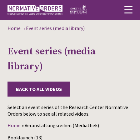
Home
›
Event series (media library)
Deutsch
Event series (media
About
library)
News
Persons
BACK TO ALL VIDEOS
Research
Select an event series of the Research Center Normative
Events
Orders below to see all related videos.
Publications
Home
»
Veranstaltungsreihen (Mediathek)
Media
Booklaunch
(13)