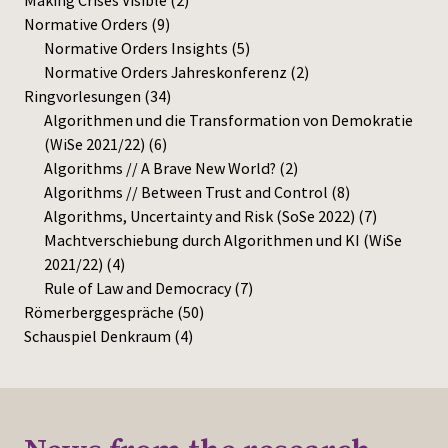
Making Crises Visible
(2)
Normative Orders
(9)
Normative Orders Insights
(5)
Normative Orders Jahreskonferenz
(2)
Ringvorlesungen
(34)
Algorithmen und die Transformation von Demokratie
(WiSe 2021/22)
(6)
Algorithms // A Brave New World?
(2)
Algorithms // Between Trust and Control
(8)
Algorithms, Uncertainty and Risk (SoSe 2022)
(7)
Machtverschiebung durch Algorithmen und KI (WiSe
2021/22)
(4)
Rule of Law and Democracy
(7)
Römerberggespräche
(50)
Schauspiel Denkraum
(4)