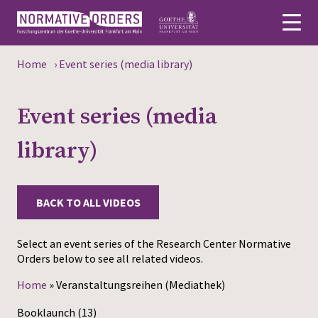
Home
›
Event series (media library)
Deutsch
Event series (media
About
library)
News
Persons
BACK TO ALL VIDEOS
Research
Select an event series of the Research Center Normative
Events
Orders below to see all related videos.
Publications
Home
»
Veranstaltungsreihen (Mediathek)
Media
Booklaunch
(13)