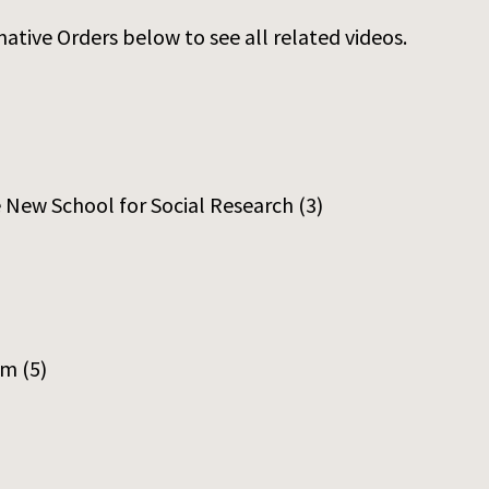
ative Orders below to see all related videos.
e New School for Social Research
(3)
am
(5)