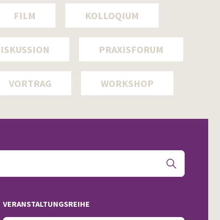
FILM
KOLLOQIUM
ISKUSSION
PRAXISFORUM
VORTRAG
WORKSHOP
VERANSTALTUNGSREIHE