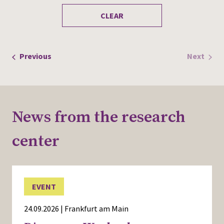
refresh
CLEAR
with
the
filtered
results.
Events
Previous
Next
Events
News from the research
center
EVENT
24.09.2026 | Frankfurt am Main