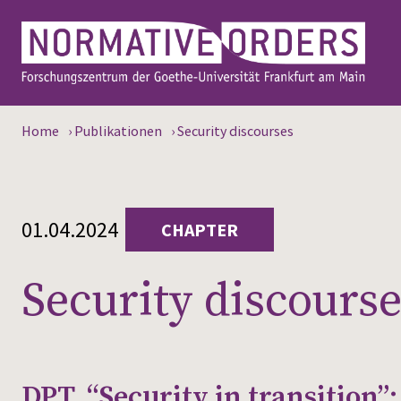
Home
›
Publikationen
›
Security discourses
01.04.2024
CHAPTER
Security discours
DPT, “Security in transition”: