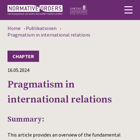
Home
›
Publikationen
›
Deutsch
Pragmatism in international relations
About
CHAPTER
News
16.05.2024
Persons
Pragmatism in
Research
international relations
Events
Summary:
Publications
This article provides an overview of the fundamental
Media