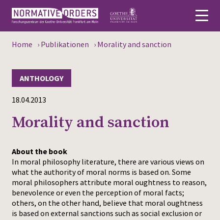
Home
›
Publikationen
›
Morality and sanction
Deutsch
About
ANTHOLOGY
18.04.2013
News
Morality and sanction
Persons
Research
About the book
In moral philosophy literature, there are various views on
Events
what the authority of moral norms is based on. Some
moral philosophers attribute moral oughtness to reason,
Publications
benevolence or even the perception of moral facts;
others, on the other hand, believe that moral oughtness
is based on external sanctions such as social exclusion or
Media