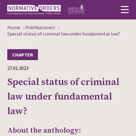
Home
›
Publikationen
›
Deutsch
Special status of criminal law under fundamental law?
About
CHAPTER
News
27.01.2023
Persons
Special status of criminal
Research
law under fundamental
Events
law?
Publications
About the anthology:
Media