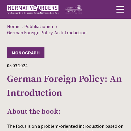
Home
›
Publikationen
›
Deutsch
German Foreign Policy: An Introduction
About
MONOGRAPH
News
05.03.2024
Persons
German Foreign Policy: An
Research
Introduction
Events
About the book:
Publications
The focus is on a problem-oriented introduction based on
Media