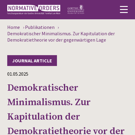
Home
›
Publikationen
›
Deutsch
Demokratischer Minimalismus. Zur Kapitulation der
Demokratietheorie vor der gegenwärtigen Lage
About
JOURNAL ARTICLE
News
01.05.2025
Persons
Demokratischer
Research
Minimalismus. Zur
Events
Kapitulation der
Publications
Demokratietheorie vor der
Media