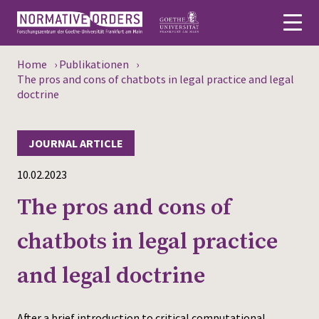
Home
›
Publikationen
›
Deutsch
The pros and cons of chatbots in legal practice and legal
doctrine
About
JOURNAL ARTICLE
News
10.02.2023
Persons
The pros and cons of
Research
chatbots in legal practice
Events
and legal doctrine
Publications
Media
After a brief introduction to critical computational