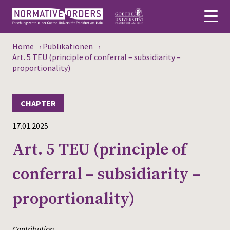
Home
›
Publikationen
›
Deutsch
Art. 5 TEU (principle of conferral – subsidiarity –
proportionality)
About
CHAPTER
News
17.01.2025
Persons
Art. 5 TEU (principle of
Research
conferral – subsidiarity –
Events
proportionality)
Publications
Media
Contribution