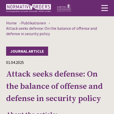
Home
›
Publikationen
›
Deutsch
Attack seeks defense: On the balance of offense and
defense in security policy
About
JOURNAL ARTICLE
News
01.04.2025
Persons
Attack seeks defense: On
Research
the balance of offense and
Events
defense in security policy
Publications
Media