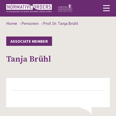
Home
›
Personen
›
Prof. Dr. Tanja Brühl
Deutsch
About
ASSOCIATE MEMBER
News
Tanja Brühl
Persons
Research
Events
Publications
Media