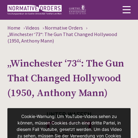
Home
›
Videos
›
Normative Orders
›
Deutsch
„Winchester ‘73“: The Gun That Changed Hollywood
(1950, Anthony Mann)
About
„Winchester ‘73“: The Gun
News
That Changed Hollywood
Persons
(1950, Anthony Mann)
Research
Events
Publications
Media