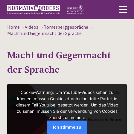
Home
›
Videos
›
Römerberggespräche
›
Deutsch
Macht und Gegenmacht der Sprache
About
Macht und Gegenmacht
News
der Sprache
Persons
Research
Events
Publications
Media