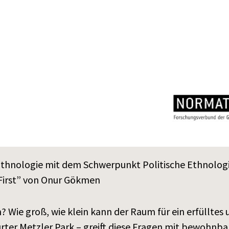
ür Ethnologie mit dem Schwerpunkt Politische Ethnolo
First” von Onur Gökmen
Wie groß, wie klein kann der Raum für ein erfülltes 
urter Metzler Park – greift diese Fragen mit bewohnba