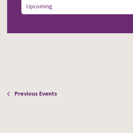
Upcoming
by
and
Keyword.
SELECT DATE.
Views
Navigation
Previous
Events