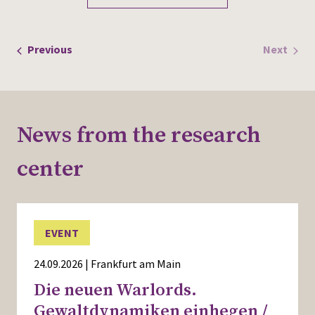
the
filtered
results.
Events
Previous
Next
Events
News from the research
center
EVENT
24.09.2026 | Frankfurt am Main
Die neuen Warlords.
Gewaltdynamiken einhegen /