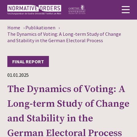
Home
›
Publikationen
›
Deutsch
The Dynamics of Voting: A Long-term Study of Change
and Stability in the German Electoral Process
About
FINAL REPORT
News
01.01.2025
Persons
The Dynamics of Voting: A
Research
Long-term Study of Change
Events
and Stability in the
Publications
German Electoral Process
Media